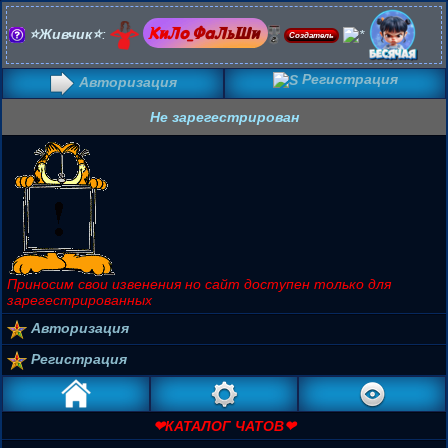
К
и
Л
о
_
Ф
а
Л
ь
Ш
и
⭐Живчик⭐
:
Создатель
Регистрация
Авторизация
Не зарегестрирован
Приносим свои извенения но сайт доступен только для
зарегестрированных
Авторизация
Регистрация
❤КАТАЛОГ ЧАТОВ❤